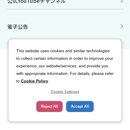
公式YouTubeチャンネル
電子公告
This website uses cookies and similar technologies
to collect certain information in order to improve your
サイトマップ
免責事項
利用規約
experience, our website/services, and provide you
個人情報保護方針
クッキー（Cookie）ポリシー
with appropriate information. For details, please refer
ソーシャルメディア利用規約
to
Cookie Policy
.
Cookie Settings
Reject All
Accept All
Copyright© 2026 Nippon Sanso Corporation. All rights reserved.