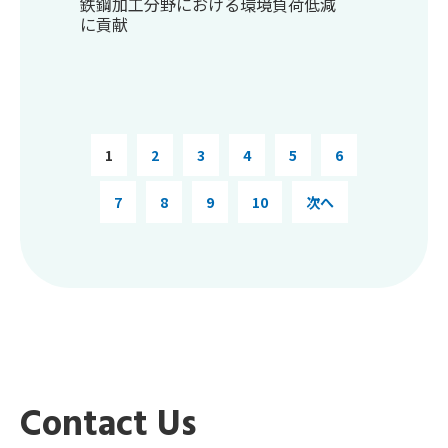
鉄鋼加工分野における環境負荷低減
に貢献
1
2
3
4
5
6
7
8
9
10
次へ
Contact Us