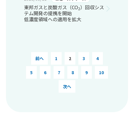
東邦ガスと炭酸ガス（CO
）回収シス
2
テム開発の提携を開始
低濃度領域への適用を拡大
前へ
1
2
3
4
5
6
7
8
9
10
次へ