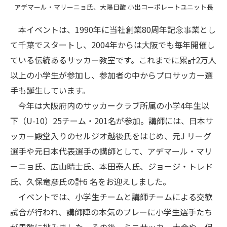
アデマール・マリーニョ氏、大陽日酸 小出コーポレートユニット長
本イベントは、1990年に当社創業80周年記念事業とし
て千葉でスタートし、2004年からは大阪でも毎年開催し
ている伝統あるサッカー教室です。これまでに累計2万人
以上の小学生が参加し、参加者の中からプロサッカー選
手も誕生しています。
今年は大阪府内のサッカークラブ所属の小学4年生以
下（U-10）25チーム・201名が参加。講師には、日本サ
ッカー殿堂入りのセルジオ越後氏をはじめ、元J リーグ
選手や元日本代表選手の講師として、アデマール・マリ
ーニョ氏、広山晴士氏、本田泰人氏、ジョージ・トレド
氏、久保竜彦氏の計6 名をお迎えしました。
イベントでは、小学生チームと講師チームによる交歓
試合が行われ、講師陣の本気のプレーに小学生選手たち
が果敢に挑みました。その後、ミニサッカー大会や、保