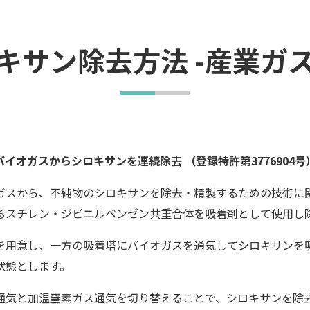
キサン除去方法 -産業ガ
バイオガスからシロキサンを連続除去 （登録特許第3776904号
ガスから、不純物のシロキサンを除去・精製するための技術に
るスチレン・ジビニルベンゼン共重合体を吸着剤として使用し
を用意し、一方の吸着塔にバイオガスを通気してシロキサンを
状態とします。
通気と加温窒素ガス通気を切り替えることで、シロキサンを除