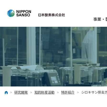
事業・
>
研究開発
>
知的財産活動
>
特許紹介
>
シロキサン除去方
ホーム