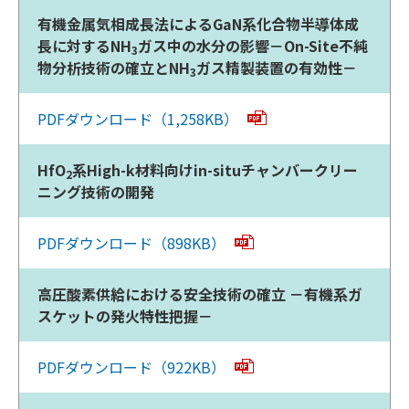
有機金属気相成長法によるGaN系化合物半導体成
長に対するNH
ガス中の水分の影響－On-Site不純
3
物分析技術の確立とNH
ガス精製装置の有効性－
3
PDFダウンロード（1,258KB）
HfO
系High-k材料向けin-situチャンバークリー
2
ニング技術の開発
PDFダウンロード（898KB）
高圧酸素供給における安全技術の確立 －有機系ガ
スケットの発火特性把握－
PDFダウンロード（922KB）