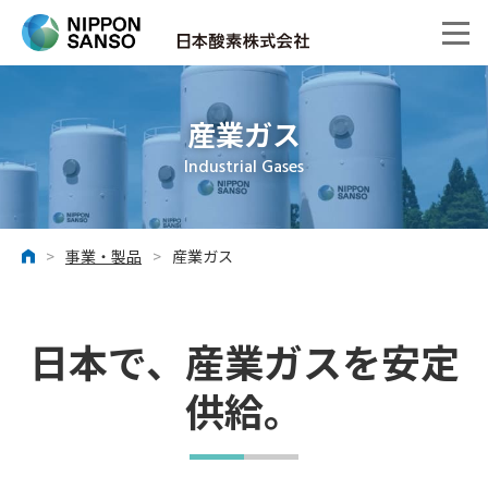
産業ガス
Industrial Gases
>
事業・製品
>
産業ガス
ホーム
日本で、産業ガスを安定
供給。