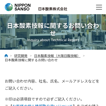
日本酸素技報に関するお問い合わ
せ
Inquiry about Technical Report
>
研究開発
>
日本酸素技報（大陽日酸技報）
>
ホーム
日本酸素技報に関するお問い合わせ
お問い合わせ内容、社名、氏名、メールアドレスなどを
ご記入ください。
※印は必須項目ですので必ずご記入ください。