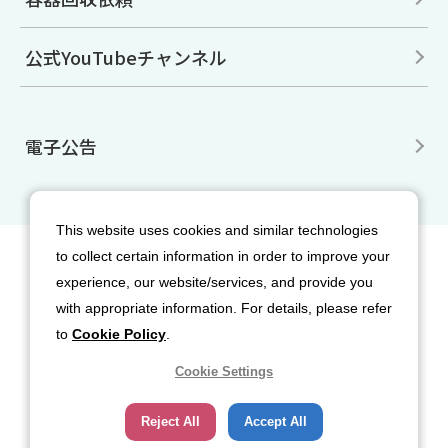
公式YouTubeチャンネル
電子公告
This website uses cookies and similar technologies
to collect certain information in order to improve your
サイトマップ
免責事項
利用規約
experience, our website/services, and provide you
個人情報保護方針
クッキー（Cookie）ポリシー
with appropriate information. For details, please refer
ソーシャルメディア利用規約
to
Cookie Policy
.
Cookie Settings
Reject All
Accept All
Copyright© 2026 Nippon Sanso Corporation. All rights reserved.