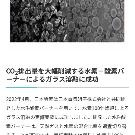
CO
排出量を大幅削減する水素－酸素バ
2
ーナーによるガラス溶融に成功
2022年4月、日本酸素は日本電気硝子株式会社と共同開
発した水素̶ 酸素バーナーを用いて、水素100％燃焼による
ガラス溶融の実証実験に成功しました。開発した水素̶ 酸
素バーナーは、天然ガスと水素の混合比率を適宜切り替