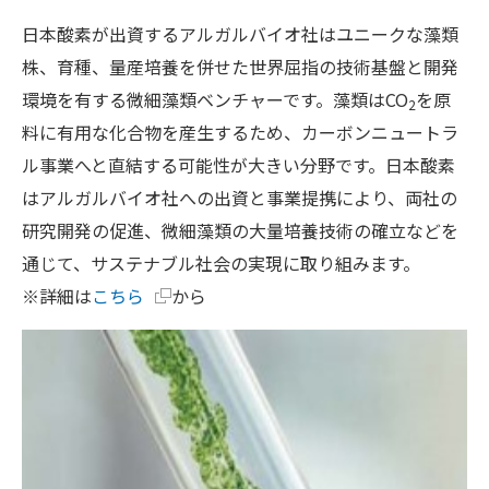
日本酸素が出資するアルガルバイオ社はユニークな藻類
株、育種、量産培養を併せた世界屈指の技術基盤と開発
環境を有する微細藻類ベンチャーです。藻類はCO
を原
2
料に有用な化合物を産生するため、カーボンニュートラ
ル事業へと直結する可能性が大きい分野です。日本酸素
はアルガルバイオ社への出資と事業提携により、両社の
研究開発の促進、微細藻類の大量培養技術の確立などを
通じて、サステナブル社会の実現に取り組みます。
※詳細は
こちら
から