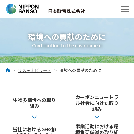
環境への貢献のために
Contributing to the environment
>
サステナビリティ
>
環境への貢献のために
ホーム
カーボンニュートラ
生物多様性への取り
ル社会に向けた取り
組み
組み
事業活動における環
当社におけるGHG排
境負荷低減の取り組