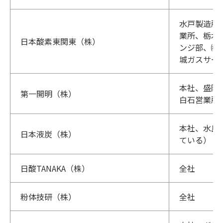
水戸製造所
業所、栃木
日本酸素東関東（株）
ンジ部、㈱
城ガスサー
本社、盛岡
第一開明（株）
白石営業所
本社、水島
日本液炭（株）
ている）
日酸TANAKA（株）
全社
粉体技研（株）
全社