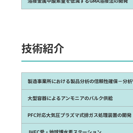
溶接金属中酸素量を低減するGMA溶接法の開発
技術紹介
製造事業所における製品分析の信頼性確保－分析
大型容器によるアンモニアのバルク供給
PFC対応大気圧プラズマ式排ガス処理装置の開発
JHFC愛・地球博水素ステーション