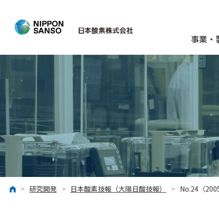
事業・
>
研究開発
>
日本酸素技報（大陽日酸技報）
>
No.24（20
ホーム