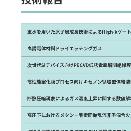
重水を用いた原子層成長技術によるHigh-kゲー
高誘電体材料ドライエッチングガス
次世代Siデバイス向けPECVD低誘電率層間絶縁
高性能窒化膜プロセス向けキセノン循環型供給装
断熱圧縮現象によるガス温度上昇に関する数値解
高圧下におけるメタン－酸素同軸乱流非予混合火