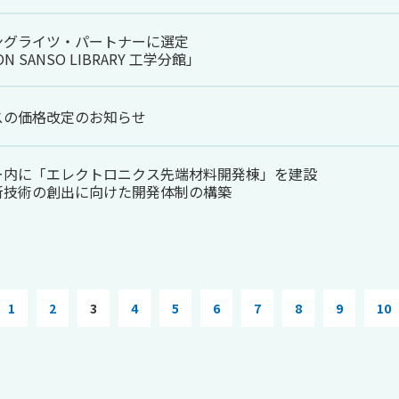
ングライツ・パートナーに選定
 SANSO LIBRARY 工学分館」
スの価格改定のお知らせ
ー内に「エレクトロニクス先端材料開発棟」を建設
新技術の創出に向けた開発体制の構築
1
2
3
4
5
6
7
8
9
10