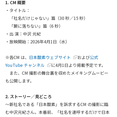
1. CM 概要
・タイトル：
「社名だけじゃない」篇（30 秒／15 秒）
「腑に落ちない」篇（6 秒）
・出 演：中沢 元紀
・放映開始：2026年4月1日（水）
※各CM は、
日本酸素ウェブサイト
および
公式
YouTube チャンネル
に4月1日より掲載予定です。
また、CM 撮影の舞台裏を収めたメイキングムービー
も公開します。
2. ストーリー／見どころ
～新社名である「日本酸素」を訴求するCM の撮影に臨
む中沢元紀さん。本番前、「社名を連呼するだけで日本