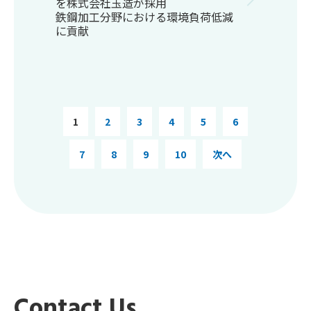
を株式会社玉造が採用
鉄鋼加工分野における環境負荷低減
に貢献
1
2
3
4
5
6
7
8
9
10
次へ
Contact Us