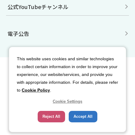
公式YouTubeチャンネル
電子公告
This website uses cookies and similar technologies
to collect certain information in order to improve your
サイトマップ
免責事項
利用規約
experience, our website/services, and provide you
個人情報保護方針
クッキー（Cookie）ポリシー
with appropriate information. For details, please refer
ソーシャルメディア利用規約
to
Cookie Policy
.
Cookie Settings
Reject All
Accept All
Copyright© 2026 Nippon Sanso Corporation. All rights reserved.