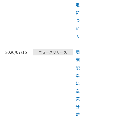
定
に
つ
い
て
2026/07/15
周
ニュースリリース
南
酸
素
に
空
気
分
離