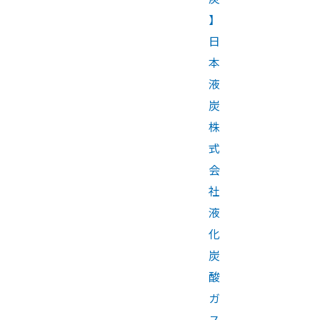
】
日
本
液
炭
株
式
会
社
液
化
炭
酸
ガ
ス