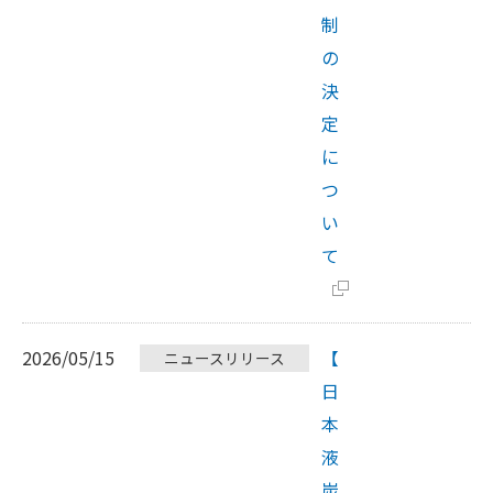
制
の
決
定
に
つ
い
て
2026/05/15
【
ニュースリリース
日
本
液
炭