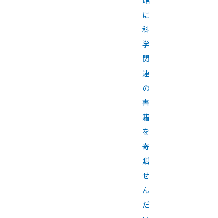
に
科
学
関
連
の
書
籍
を
寄
贈
せ
ん
だ