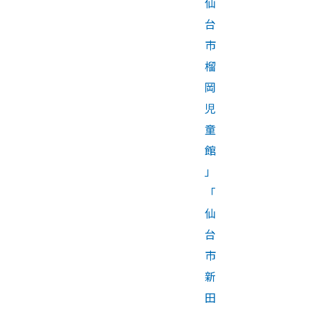
仙
台
市
榴
岡
児
童
館
」
「
仙
台
市
新
田