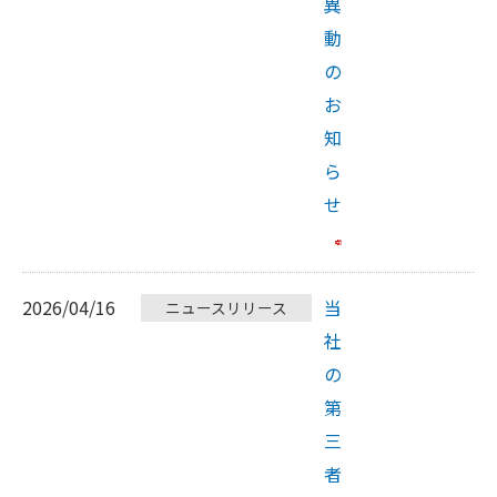
異
動
の
お
知
ら
せ
2026/04/16
当
ニュースリリース
社
の
第
三
者