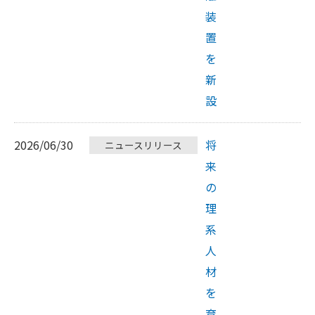
装
置
を
新
設
2026/06/30
将
ニュースリリース
来
の
理
系
人
材
を
育