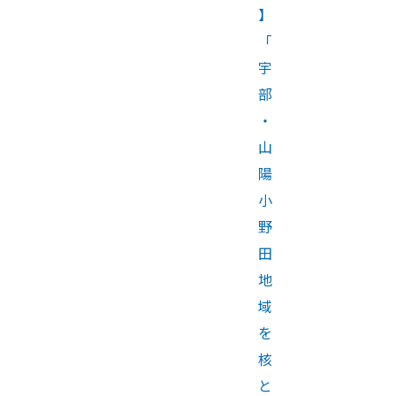
】
「
宇
部
・
山
陽
小
野
田
地
域
を
核
と