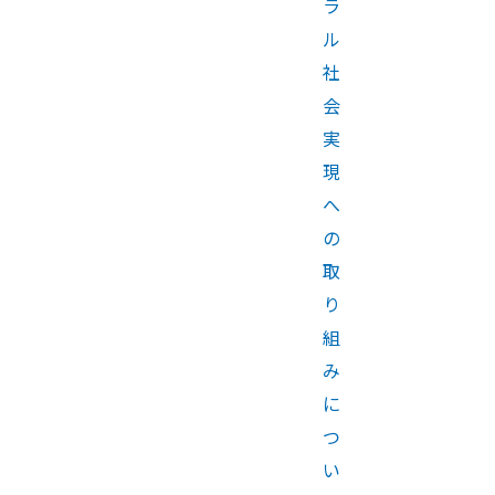
ラ
ル
社
会
実
現
へ
の
取
り
組
み
に
つ
い