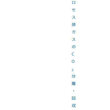
ロ
セ
ス
排
ガ
ス
の
C
O
2
分
離
・
回
収