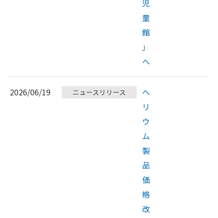
児
童
館
」
へ
2026/06/19
ヘ
ニュースリリース
リ
ウ
ム
製
品
価
格
改