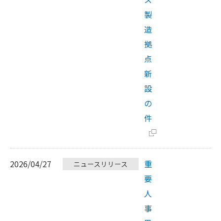
製
造
拠
点
新
設
の
件
2026/04/27
重
ニュースリリース
要
人
事