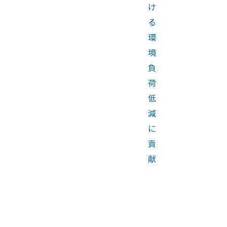
け
る
環
境
負
荷
低
減
に
貢
献