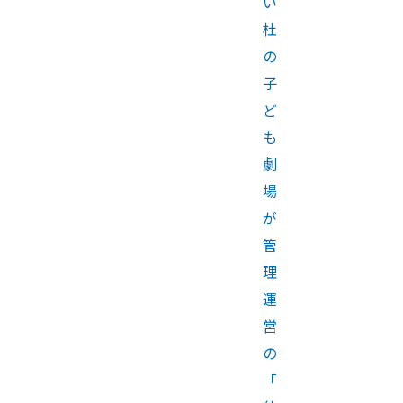
い
杜
の
子
ど
も
劇
場
が
管
理
運
営
の
「