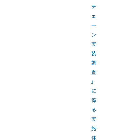
チ
ェ
ー
ン
実
装
調
査
」
に
係
る
実
施
体