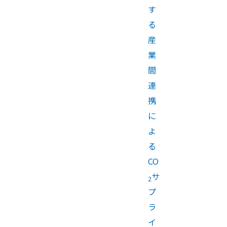
す
る
産
業
間
連
携
に
よ
る
CO
サ
2
プ
ラ
イ