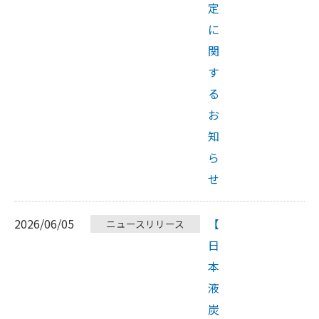
定
に
関
す
る
お
知
ら
せ
2026/06/05
【
ニュースリリース
日
本
液
炭