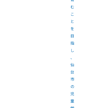
む
こ
と
を
目
指
し
、
仙
台
市
の
児
童
館