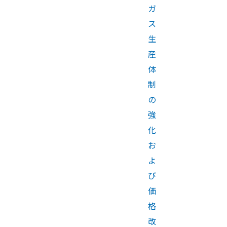
ガ
ス
生
産
体
制
の
強
化
お
よ
び
価
格
改