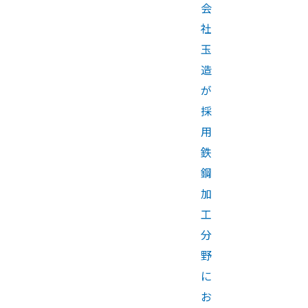
会
社
玉
造
が
採
用
鉄
鋼
加
工
分
野
に
お