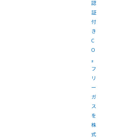
認
証
付
き
C
O
₂
フ
リ
ー
ガ
ス
を
株
式