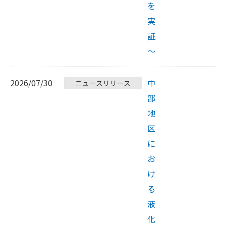
を
実
証
～
2026/07/30
中
ニュースリリース
部
地
区
に
お
け
る
液
化