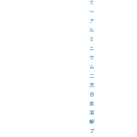
て
～
ア
ル
ミ
ニ
ウ
ム
二
次
合
金
溶
解
プ