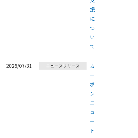
援
に
つ
い
て
2026/07/31
カ
ニュースリリース
ー
ボ
ン
ニ
ュ
ー
ト