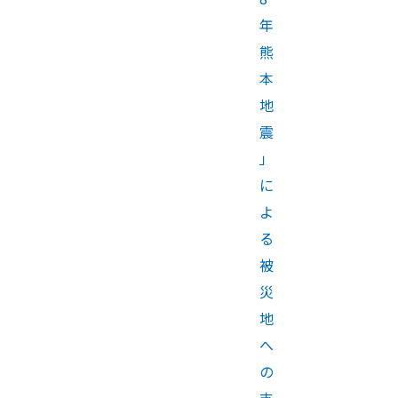
年
熊
本
地
震
」
に
よ
る
被
災
地
へ
の
支