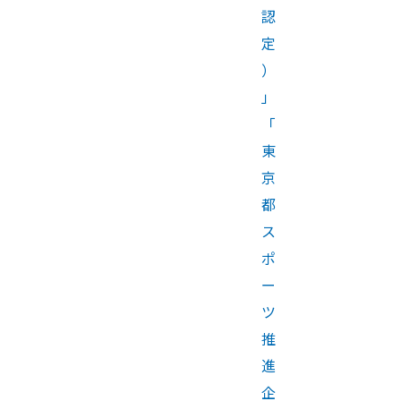
認
定
）
」
「
東
京
都
ス
ポ
ー
ツ
推
進
企