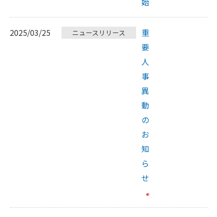
始
2025/03/25
重
ニュースリリース
要
人
事
異
動
の
お
知
ら
せ