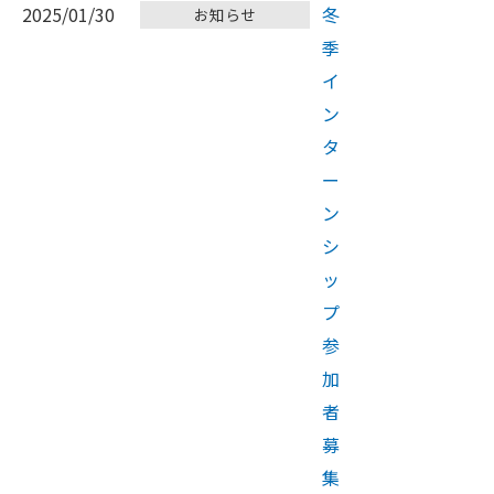
2025/01/30
冬
お知らせ
季
イ
ン
タ
ー
ン
シ
ッ
プ
参
加
者
募
集