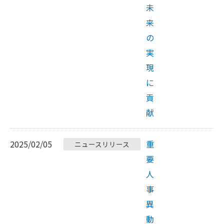
未
来
の
実
現
に
貢
献
2025/02/05
重
ニュースリリース
要
人
事
異
動