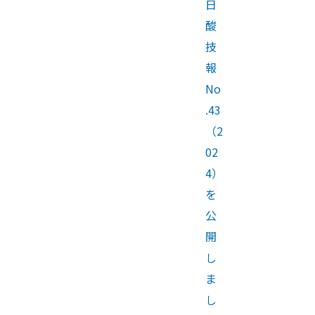
日
酸
技
報
No
.43
（2
02
4）
を
公
開
し
ま
し