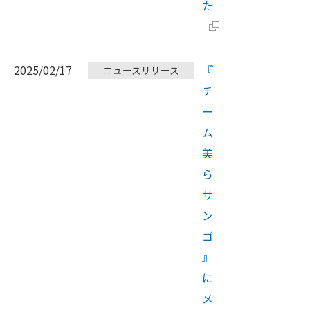
た
2025/02/17
『
ニュースリリース
チ
ー
ム
美
ら
サ
ン
ゴ
』
に
メ