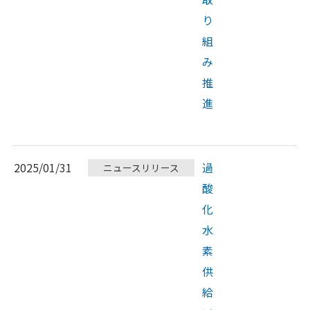
り
組
み
推
進
2025/01/31
過
ニュースリリース
酸
化
水
素
供
給