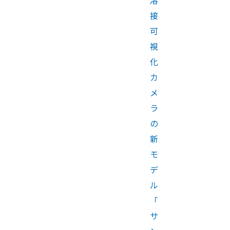
接
可
視
化
カ
メ
ラ
の
新
モ
デ
ル
「
サ