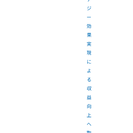
ジ
ー
効
果
実
現
に
よ
る
収
益
向
上
へ
取