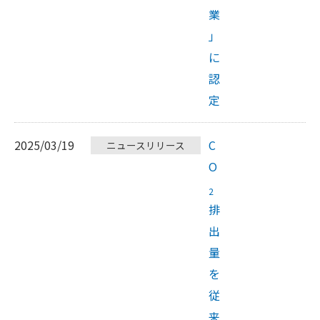
業
」
に
認
定
2025/03/19
C
ニュースリリース
O
2
排
出
量
を
従
来