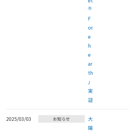
et
Ⓡ
F
or
e
h
e
ar
th
」
実
証
2025/03/03
大
お知らせ
陽