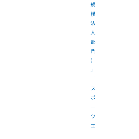
規
模
法
人
部
門
）
」
「
ス
ポ
ー
ツ
エ
ー