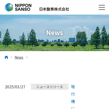
News
>
News
>
ホーム
2025/03/27
現
ニュースリリース
行
機
に