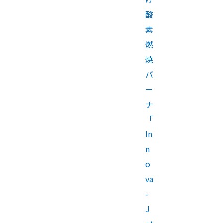
酸
素
燃
焼
バ
ー
ナ
「
In
n
o
va
-
J