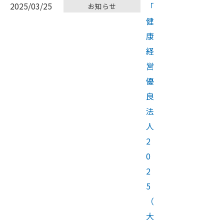
2025/03/25
「
お知らせ
健
康
経
営
優
良
法
人
2
0
2
5
（
大