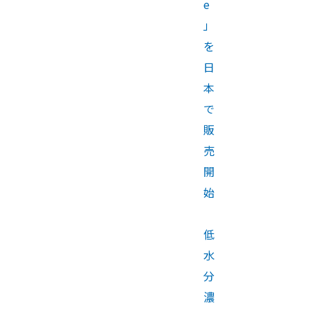
e
」
を
日
本
で
販
売
開
始
低
水
分
濃