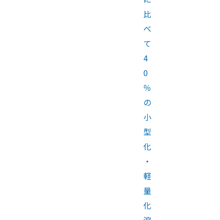
比
べ
て
4
0
％
の
小
型
化
・
軽
量
化
溶