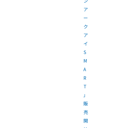
ン
ア
ー
ク
ア
イ
S
M
A
R
T
」
販
売
開