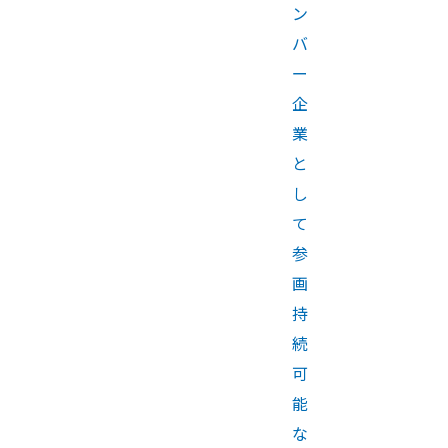
ン
バ
ー
企
業
と
し
て
参
画
持
続
可
能
な