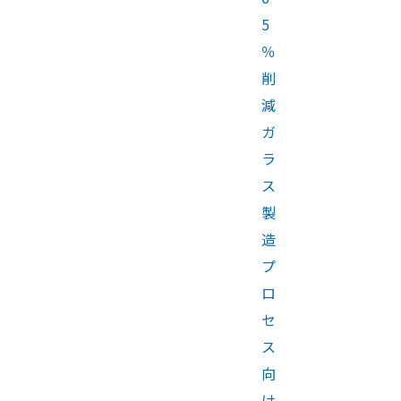
5
％
削
減
ガ
ラ
ス
製
造
プ
ロ
セ
ス
向
け