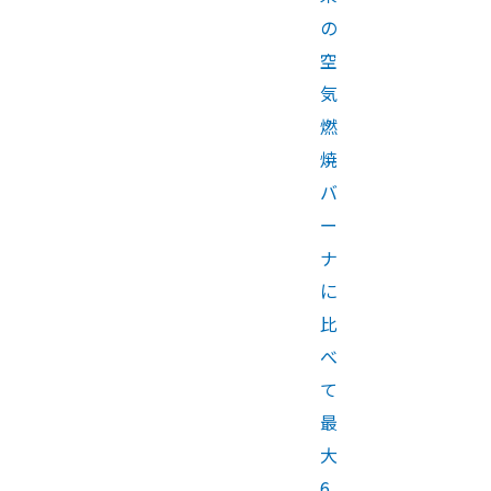
の
空
気
燃
焼
バ
ー
ナ
に
比
べ
て
最
大
6