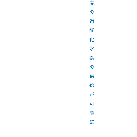
度
の
過
酸
化
水
素
の
供
給
が
可
能
に