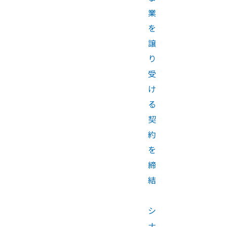
業
を
譲
り
受
け
る
契
約
を
締
結
シ
ナ