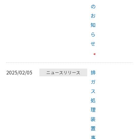
の
お
知
ら
せ
2025/02/05
排
ニュースリリース
ガ
ス
処
理
装
置
事