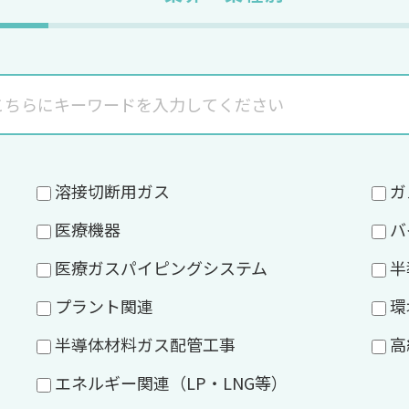
溶接切断用ガス
ガ
医療機器
バ
医療ガスパイピングシステム
半
プラント関連
環
半導体材料ガス配管工事
高
エネルギー関連（LP・LNG等）