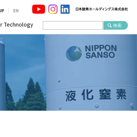
JP
EN
r Technology