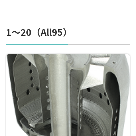
1～20（All95）