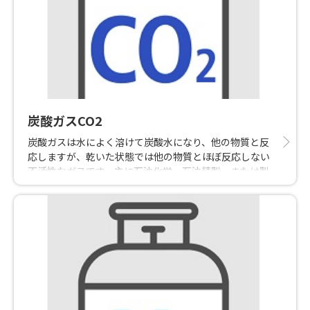
炭酸ガスCO2
炭酸ガスは水によく溶けて炭酸水になり、他の物質と反
応しますが、乾いた状態では他の物質とほぼ反応しない
不活性なガスです。主に石油化学・石油精製、または製
鉄所などからの副生ガスを原料として、高純度の液化二
酸化炭素が得られます。生活面では炭酸水やドライアイ
スが身近な存在ですが、その他には鋳造用砂型の造形、
炭酸ガスの被包溶接、塗料、溶剤、消火剤、食品貯蔵、
殺菌ガスなどに利用されています。