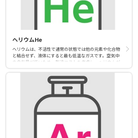
ヘリウムHe
ヘリウムは、不活性で通常の状態では他の元素や化合物
と結合せず、液体にすると最も低温なガスです。空気中
の含有量が低いため、製造コストを考慮し、ヘリウムが
約0.5%以上含まれる天然ガスの副産物として製造されま
す。主には、MRI（磁気共鳴画像）装置の電動コイルの
冷却用、光ファイバー焼結用の雰囲気ガス、呼吸用混合
ガス（ダイビングガス）などで利用されています。