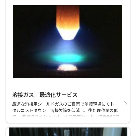
溶接ガス／最適化サービス
最適な溶接用シールドガスのご提案で溶接現場にてトー
タルコストダウン。溶接欠陥を低減し、後処理作業の低
減。 溶接速度を向上させ、生産効率を向上。溶接現場で
は技術員立会の元、ガス各種に合った溶接条件の調整含
め、身の回りの溶接機器の提案など細部に亘りトータル
的な提案が可能です。