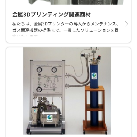
金属3Dプリンティング関連商材
私たちは、金属3Dプリンターの導入からメンテナンス、
ガス関連機器の提供まで、一貫したソリューションを提
案いたします。
世界中から厳選した最新の金属3Dプリンターを取り揃
え、お客様の多様なニーズに対応する製品ラインアップ
を展開しています。
【金属3Dプリンターのラインナップ】
・Velo3D
（PBF方式）
：
高精度で自由度の高い造形が可
能。
・
ADDiTEC
（レーザーWAAM方式）：高出力レーザーを
搭載し高速かつ大型の造形を実現。
・
Gefertec
（WAAM方式）：アーク溶接技術を用いて高
速かつ大型の造形を実現。
・
Rapidia
（MPD方式）：安全性・操作性が高く金属3D
プリンターの入門機として最適。
私たちは、金属3Dプリンターの日本での普及を目指し、