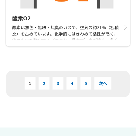
酸素O2
酸素は無色・無味・無臭のガスで、空気の約21%（容積
比）を占めています。化学的にはきわめて活性が高く、
他のものを酸化する（つまり、燃やす）力が強く、多く
の元素と化合します。また、呼吸により生物の生命維持
に不可欠な役割を果たしています。 燃やしたり酸化させ
る性質を利用して、鉄鋼業などで炉の吹き込みなどに使
われるほか、鋼材の溶接・切断に、化学分野での酸化反
応工程などに使用されます。また、医療分野での酸素吸
入、環境対策のための排水処理、ロケットの推進剤な
1
2
3
4
5
次へ
ど、広範な分野で使われています。