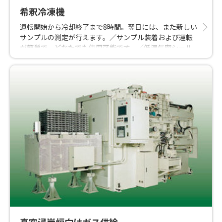
お客様の多様なニーズに応える製品ラインアップを取り
希釈冷凍機
揃えることで、
金属3Dプリンターをより身近で使いやすいものにするた
運転開始から冷却終了まで8時間。翌日には、また新しい
めに努力しています。
サンプルの測定が行えます。／サンプル装着および運転
さらに、110年以上の歴史を持つ工業ガスのリーディン
が簡単で、どなたでも使用可能です。／低温気密シール
グカンパニーとして、製造プロセスにおいて重要な
部がありません。
最適なガスを提供することで、全体のソリューションを
強力にサポートいたします。