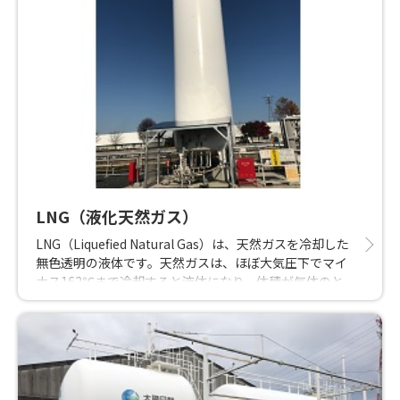
LNG（液化天然ガス）
LNG（Liquefied Natural Gas）は、天然ガスを冷却した
無色透明の液体です。天然ガスは、ほぼ大気圧下でマイ
ナス162℃まで冷却すると液体になり、体積が気体のと
きの600分の1になります。
LNGは燃焼時に、二酸化炭素の発生量が少ないのが特長
です。さらに、酸性雨や大気汚染の原因とされる窒素酸
化物（NOx）の発生量も少なく、また硫黄酸化物
（SOx）が発生しない、環境特性に優れたエネルギーで
す。