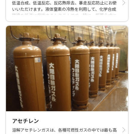
低温合成、低温反応、反応熱除去、暴走反応防止にお使
いいただけます。液体窒素の冷熱を利用して、化学合成
環境を低温に保持するシステムです。特に、医薬合成に
欠かせない、温度制御±１℃以内といった精密な温度制
御も可能です。国内実績No.1。お客様の設備に応じて
様々なカスタマイズも可能です。
アセチレン
溶解アセチレンガスは、各種可燃性ガスの中では最も高