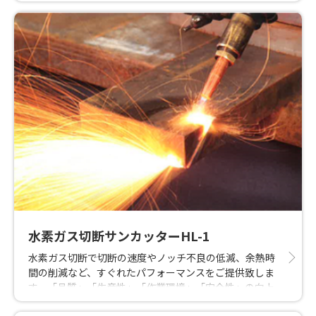
（特許取得済み）。窒素ガスの使用量に応じて、最適な
装置稼働パターンを自動的に選択することで、安定した
窒素ガス供給と最大限の 省エネ効果を実現できます。
水素ガス切断サンカッターHL-1
水素ガス切断で切断の速度やノッチ不良の低減、余熱時
間の削減など、すぐれたパフォーマンスをご提供致しま
す。「品質」「生産性」「作業環境」「安全性」の向上
が図れます。