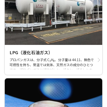
LPG（液化石油ガス）
プロパンガスは、分子式 C
H
、分子量は 44.11、無色で
3
8
可燃性を持ち、常温では気体、天然ガスの成分のひとつ
です。プロパンガスにプロピレン、ブタン、ブチレンを
混合して日本ではLPガスとして販売されています。LPガ
スは厨房用、給湯用、空調用、工業用などの様々な分野
で主に熱源として用いられています。LPガスは、酸性雨
の原因となる硫黄酸化物(SOx)の排出がほとんどないこと
と併せて、地球温暖化の原因といわれている二酸化炭素
の排出量も少ない地球にやさしいクリーンなエネルギー
です。