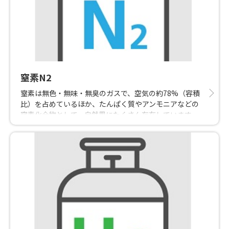
窒素N2
窒素は無色・無味・無臭のガスで、空気の約78%（容積
比）を占めているほか、たんぱく質やアンモニアなどの
窒素化合物として、自然界にたくさん存在しています。
常温では化学的に不活性で、他の物と化合することはあ
りません。不活性の性質を利用して、半導体製造や化学
品の酸化防止、防爆での用途のほか、金属熱処理や食品
の封入ガスとして利用されます。また、液化窒素
は-196℃の極低温で冷凍食品製造装置、宇宙環境試験装
置、超電導装置などで使われています。