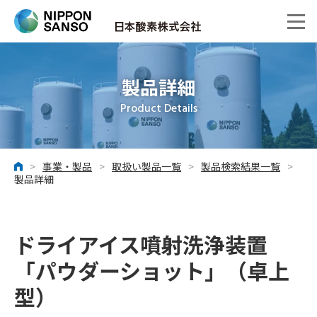
製品詳細
Product Details
>
事業・製品
>
取扱い製品一覧
>
製品検索結果一覧
>
ホーム
製品詳細
ドライアイス噴射洗浄装置
「パウダーショット」（卓上
型）