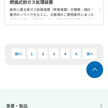
燃焼式排ガス処理装置
長年に渡る排ガス処理装置（除害装置）の開発・設計・
製作のノウハウをもとに、お客様のご使用条件にあった
最適な設備をご提供致します。燃焼式除害装置は、CVD
プロセスやエッチングプロセスで排出される可燃性、毒
性ガス及びPFC等の難分解性ガスを副生成物（NOx、CO
等）を抑制し、高効率で燃焼分解します。
前へ
1
2
3
4
5
次へ
事業・製品