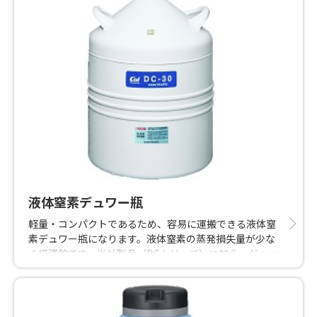
液体窒素デュワー瓶
軽量・コンパクトであるため、容易に運搬できる液体窒
素デュワー瓶になります。液体窒素の蒸発損失量が少な
く経済的です。当社製品（DCシリーズ）に加え、ジェッ
ク東理社製（シーベルシリーズ）やサーモス社製（サー
モカットDシリーズ）デュワー瓶も取扱っております。医
療分野のみならず産業分野においても幅広く導入されて
います。