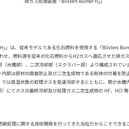
排ガス処理装置「Blisters Burner H
」
2
 H
」は、従来モデルである化石燃料を使用する「Blisters Burn
2
わせ、燃料源を従来の化石燃料からH2ガスへ適応させた排ガ
（水槽部）、二次冷却部（スクラバー部）より構成されていま
ー内部は部材の腐食防止及び二次生成物である粉体の付着を防
）では高温状態の処理ガスを急速冷却するとともに、筒が水槽
）にてガスの最終冷却及び処理ガス二次生成物の HF、HCl 
燃焼処理に関する技術開発を行ってきた当社だからこそできる