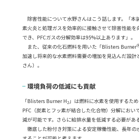
除害性能について水野さんはこう話します。「本装
素火炎と処理ガスを効率的に接触させて除害性能を
でき、PFCガスの分解効率は95%以上あります」
また、従来の化石燃料を用いた「Blisters Burner
加速し将来的な水素燃料需要の増加を見込んだ設計となっ
さん）。
環境負荷の低減にも貢献
「Blisters Burner H
」は燃料に水素を使用するため
2
PFC（炭素とフッ素が結合した化合物）分解におい
減が可能です。さらに給排水量を低減する必要があ
徹底した粉付き対策による安定稼働性能、長年の水
することが可能と考えます。