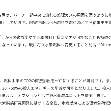
置は、バーナー部中央に流れる処理ガスの周囲を囲うように
向上しています。除害性能は化石燃料を燃料源とする従来モデル
。
Ⓡ
」から軽微な変更で水素燃料仕様に変更が可能なことも特徴の
ています。既に将来水素燃料へ変更すること前提でBlisters B
、燃料由来のCO2の直接排出をゼロにすることが可能です。
て 30～50%の投入エネルギーの削減が可能となりました。投
る場合は、オプションとして排水低減ユニットを提案します。
素燃焼研究開発に基づく安全性、水素燃焼による環境負荷低