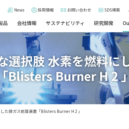
News
採用情報
お問い合わせ
SDS検索
製品
会社情報
サステナビリティ
研究開発
Ou
な選択肢 水素を燃料に
「Blisters Burner H 2 
ス処理装置「Blisters Burner H 2 」