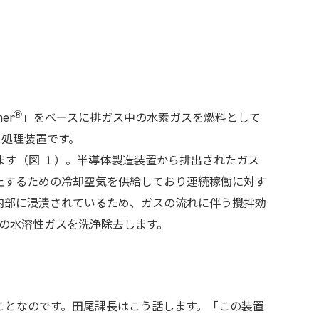
Ⓡ
er
」をベースに排ガス中の水素ガスを燃料として
ス処理装置です。
す（図 １）。半導体製造装置から排出されたガス
止するための冷却空気を供給しており連続稼働に対す
内部に浸漬されているため、ガスの流れに伴う攪拌効
等の水溶性ガスを洗浄除去します。
ことなのです。田尾課長はこう話します。「この装置