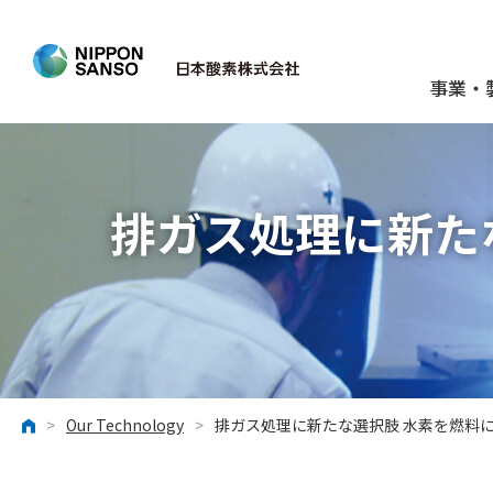
事業・
排ガス処理に新た
>
Our Technology
>
排ガス処理に新たな選択肢 水素を燃料にした排ガ
ホーム