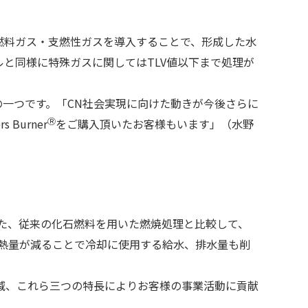
燃料ガス・支燃性ガスを導入することで、形成した水
と同様に特殊ガスに関してはTLV値以下まで処理が
一つです。「CN社会実現に向けた動きが今後さらに
Ⓡ
urner
をご購入頂いたお客様もいます」（水野
また、従来の化石燃料を用いた燃焼処理と比較して、
入熱量が減ることで冷却に使用する給水、排水量も削
減、これら三つの特長によりお客様の事業活動に貢献