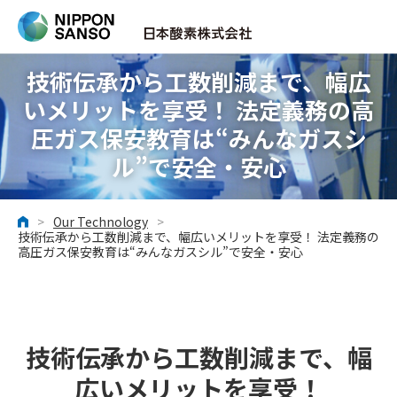
技術伝承から工数削減まで、幅広
いメリットを享受！ 法定義務の高
圧ガス保安教育は“みんなガスシ
ル”で安全・安心
>
Our Technology
>
ホーム
技術伝承から工数削減まで、幅広いメリットを享受！ 法定義務の
高圧ガス保安教育は“みんなガスシル”で安全・安心
技術伝承から工数削減まで、幅
広いメリットを享受！