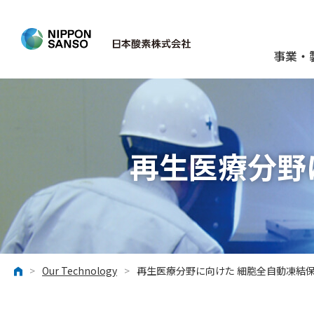
事業・
再生医療分野
>
Our Technology
>
再生医療分野に向けた 細胞全自動凍結
ホーム