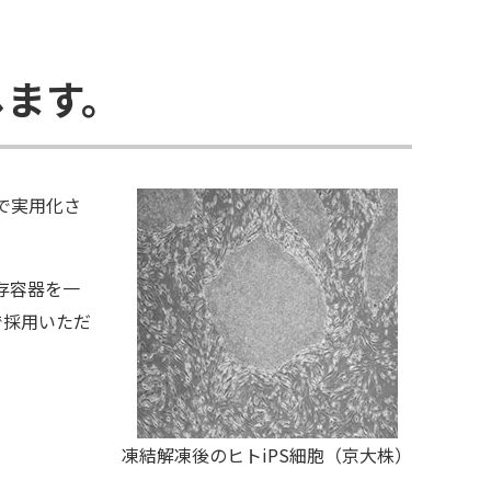
します。
で実用化さ
存容器を一
で採用いただ
凍結解凍後のヒトiPS細胞（京大株）