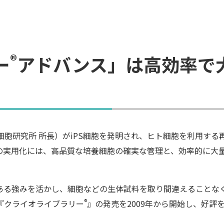
®
ー
アドバンス」は高効率で
S細胞研究所 所長）がiPS細胞を発明され、ヒト細胞を利用する
の実用化には、高品質な培養細胞の確実な管理と、効率的に大
ある強みを活かし、細胞などの生体試料を取り間違えることな
®
『クライオライブラリー
』の発売を2009年から開始し、好評