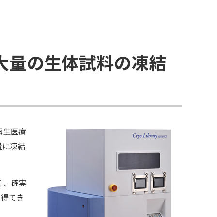
大量の生体試料の凍結
再生医療
量に凍結
く、確実
を得てき