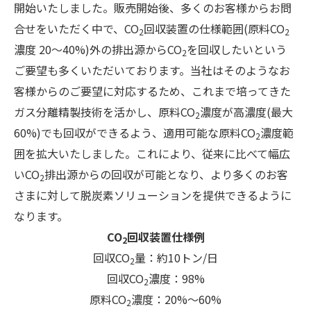
開始いたしました。販売開始後、多くのお客様からお問
合せをいただく中で、CO
回収装置の仕様範囲(原料CO
2
2
濃度 20～40%)外の排出源からCO
を回収したいという
2
ご要望も多くいただいております。当社はそのようなお
客様からのご要望に対応するため、これまで培ってきた
ガス分離精製技術を活かし、原料CO
濃度が高濃度(最大
2
60%)でも回収ができるよう、適用可能な原料CO
濃度範
2
囲を拡大いたしました。これにより、従来に比べて幅広
いCO
排出源からの回収が可能となり、より多くのお客
2
さまに対して脱炭素ソリューションを提供できるように
なります。
CO
回収装置仕様例
2
回収CO
量：約10トン/日
2
回収CO
濃度：
98%

2
原料CO
濃度：
20%～60%

2