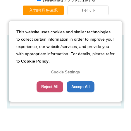
This website uses cookies and similar technologies
to collect certain information in order to improve your
experience, our website/services, and provide you
工業ガスユニット ガス事業
with appropriate information. For details, please refer
部 営業開発部
to
Cookie Policy
.
Cookie Settings
TEL：03-5788-8305
Reject All
Accept All
お問い合わせはこちら