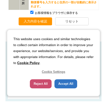
This website uses cookies and similar technologies
to collect certain information in order to improve your
experience, our website/services, and provide you
工業ガスユニット ガス事業
with appropriate information. For details, please refer
部 営業開発部
to
Cookie Policy
.
Cookie Settings
TEL：03-5788-8305
Reject All
Accept All
お問い合わせはこちら