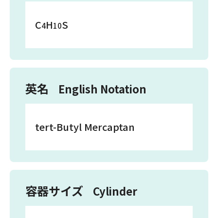
C
H
S
4
10
英名
English Notation
tert-Butyl Mercaptan
容器サイズ
Cylinder