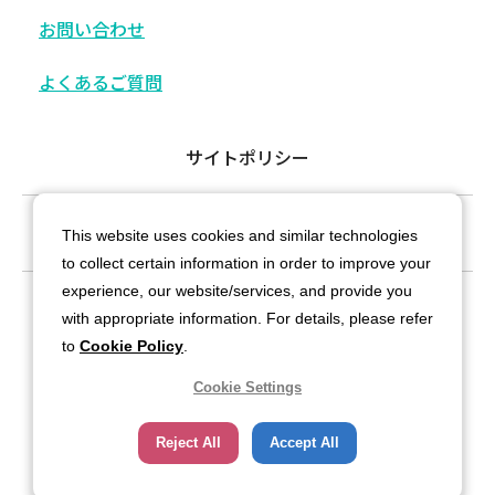
お問い合わせ
よくあるご質問
サイトポリシー
プライバシーポリシー
This website uses cookies and similar technologies
to collect certain information in order to improve your
experience, our website/services, and provide you
サイトマップ
with appropriate information. For details, please refer
to
Cookie Policy
.
Cookie Settings
Reject All
Accept All
Copyright© 2026 Nippon Sanso Corporation. All rights reserved.